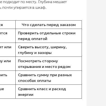
е подходит по месту. Глубина мешает
ь почти упирается в шкаф.
ся
Что сделать перед заказом
ится
Проверить отдельные строки
перед оплатой
ит или
Сверить высоту, ширину,
глубину и зазоры
ну или
Посмотреть сторону
открывания и место рядом
зить
Сравнить сумму при разных
способах оплаты
ше
Сравнить класс и расход
энергии