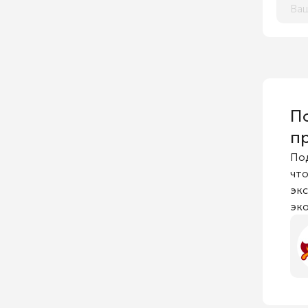
П
п
По
что
эк
эко