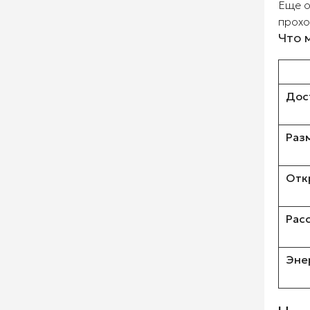
Еще о
прохо
Что 
Дос
Раз
Отк
Рас
Эне