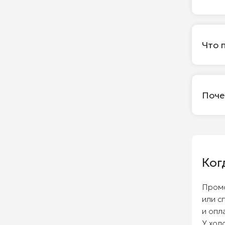
Что 
Поче
Ког
Промо
или с
и опл
У хол