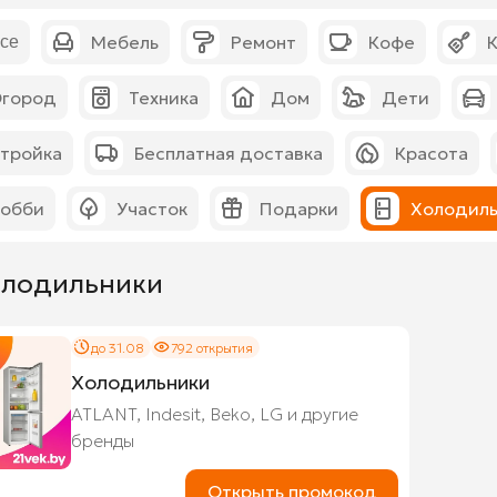
Мебель
Ремонт
Кофе
К
се
город
Техника
Дом
Дети
тройка
Бесплатная доставка
Красота
обби
Участок
Подарки
Холодиль
лодильники
до 31.08
792 открытия
Холодильники
ATLANT, Indesit, Beko, LG и другие
бренды
Открыть промокод