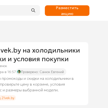
Разместить
акцию
vek.by на холодильники
ки и условия покупки
енок
ра в 16:57
Проверено:
Санюк Евгений
ы промокоды и скидки на холодильники в
 проверьте цену в корзине, условия
ос и размеры выбранной модели.
 21vek.by