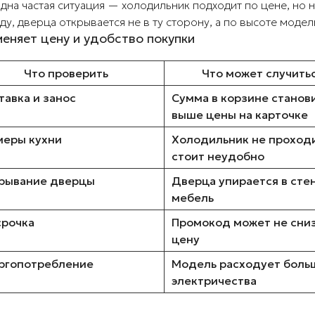
дна частая ситуация — холодильник подходит по цене, но н
ду, дверца открывается не в ту сторону, а по высоте модел
меняет цену и удобство покупки
Что проверить
Что может случить
тавка и занос
Сумма в корзине станов
выше цены на карточке
меры кухни
Холодильник не проход
стоит неудобно
рывание дверцы
Дверца упирается в сте
мебель
срочка
Промокод может не сни
цену
ргопотребление
Модель расходует боль
электричества