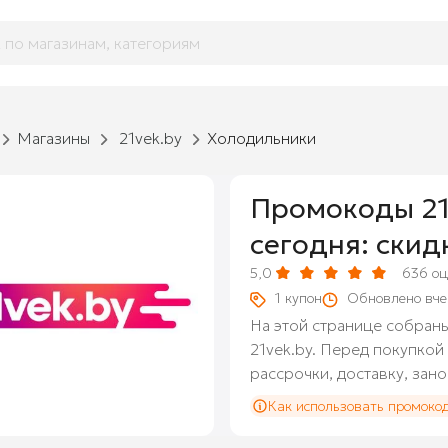
Магазины
21vek.by
Холодильники
Промокоды 21
сегодня: скид
5,0
636
оц
1
купон
Обновлено вче
На этой странице собран
21vek.by. Перед покупкой
рассрочки, доставку, зан
Как использовать промокод