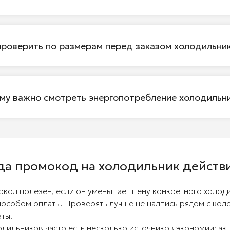
проверить по размерам перед заказом холодильни
му важно смотреть энергопотребление холодильн
да промокод на холодильник действ
код полезен, если он уменьшает цену конкретного холоди
пособом оплаты. Проверять лучше не надпись рядом с код
аты.
одильников часто есть несколько источников экономии: ак