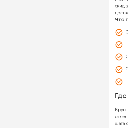
скидк
доста
Что 
С
Н
С
С
П
Где
Крупн
отдел
шага 