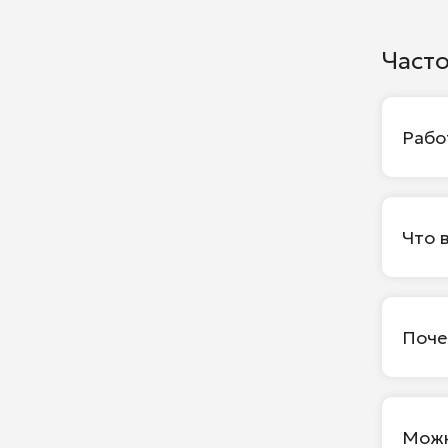
Част
Рабо
Что 
Поче
Можн