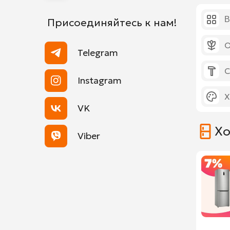
В
Присоединяйтесь к нам!
О
Telegram
С
Instagram
Х
VK
Хо
Viber