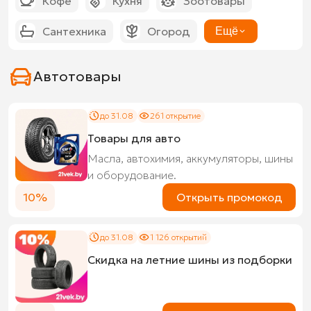
Кофе
Кухня
Зоотовары
Сантехника
Огород
Ещё
Автотовары
до 31.08
261 открытие
Товары для авто
Масла, автохимия, аккумуляторы, шины
и оборудование.
10%
Открыть промокод
до 31.08
1 126 открытий
Скидка на летние шины из подборки