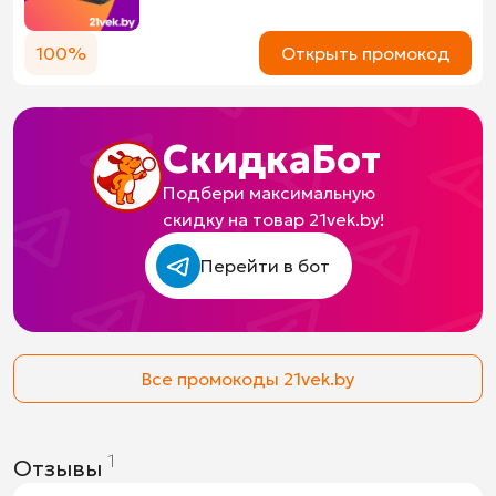
100%
Открыть промокод
СкидкаБот
Подбери максимальную
скидку на товар 21vek.by!
Перейти в бот
Все промокоды 21vek.by
1
Отзывы